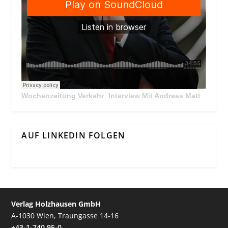
Wochenzeitung Verkehr
Interview Mit Andreas Matthä, CEO der ÖBB Holding
·
AUF LINKEDIN FOLGEN
Verlag Holzhausen GmbH
A-1030 Wien, Traungasse 14-16
+43-1-740 95-0