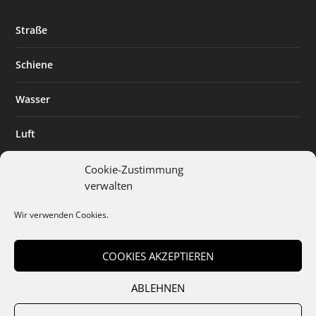
Straße
Schiene
Wasser
Luft
Standort
Cookie-Zustimmung
verwalten
Branchenlösungen
Wir verwenden Cookies.
Digitalisierung
COOKIES AKZEPTIEREN
ABLEHNEN
Team
Abo
Mediadaten
Cookies
Datenschutz
AGB