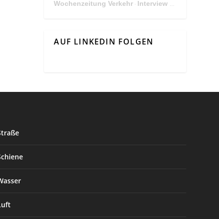
Wochenzeitung Verkehr
Interview Mit Andreas Matthä, CEO der ÖBB Holding
·
AUF LINKEDIN FOLGEN
Straße
Schiene
Wasser
Luft