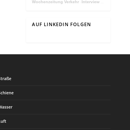
Wochenzeitung Verkehr
Interview Mit Andreas Matthä, CEO der ÖBB Holding
·
AUF LINKEDIN FOLGEN
Straße
Schiene
Wasser
Luft