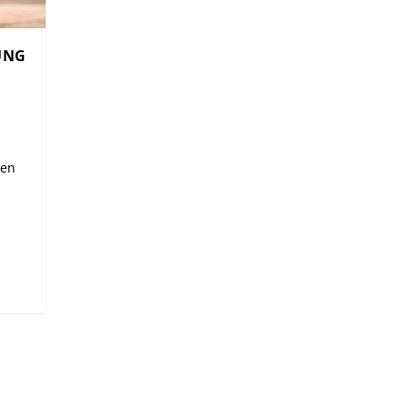
UNG
nen