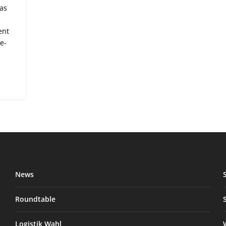
as
ent
fe-
News
Roundtable
Logistik Wahl