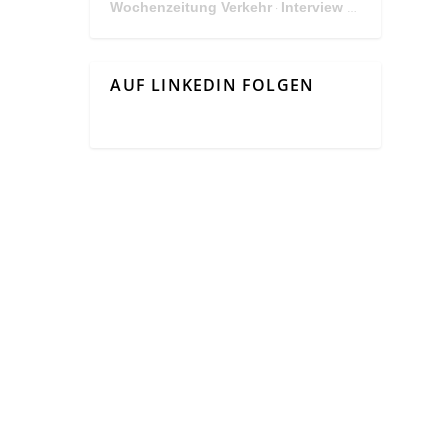
Wochenzeitung Verkehr
Interview Mit Andreas Matthä, CEO der ÖBB Holding
·
AUF LINKEDIN FOLGEN