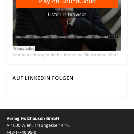
Wochenzeitung Verkehr
Interview Mit Andreas Matthä, CEO der ÖBB Holding
·
AUF LINKEDIN FOLGEN
Verlag Holzhausen GmbH
A-1030 Wien, Traungasse 14-16
+43-1-740 95-0