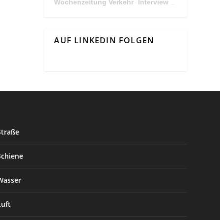
Wochenzeitung Verkehr
Interview Mit Andreas Matthä, CEO der ÖBB Holding
·
AUF LINKEDIN FOLGEN
Straße
Schiene
Wasser
Luft