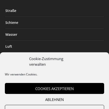
Straße
Schiene
Wasser
Luft
Standort
Cookie-Zustimmung
verwalten
Branchenlösungen
Wir verwenden Cookies.
Digitalisierung
COOKIES AKZEPTIEREN
ABLEHNEN
Team
Abo
Mediadaten
Cookies
Datenschutz
AGB