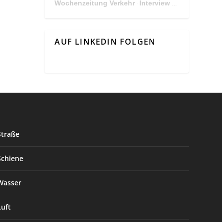
Wochenzeitung Verkehr
Interview Mit Andreas Matthä, CEO der ÖBB Holding
·
AUF LINKEDIN FOLGEN
Straße
Schiene
Wasser
Luft