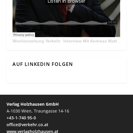
Wochenzeitung Verkehr
Interview Mit Andreas Matthä, CEO der ÖBB Holding
·
AUF LINKEDIN FOLGEN
Verlag Holzhausen GmbH
A-1030 Wien, Traungasse 14-16
+43-1-740 95-0
office@verkehr.co.at
www.verlagholzhausen.at