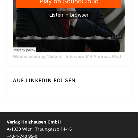
Wochenzeitung Verkehr
Interview Mit Andreas Matthä, CEO der ÖBB Holding
·
AUF LINKEDIN FOLGEN
Verlag Holzhausen GmbH
A-1030 Wien, Traungasse 14-16
+43-1-740 95-0