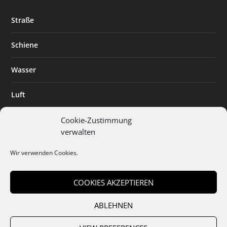
Straße
Schiene
Wasser
Luft
Standort
Cookie-Zustimmung
verwalten
Branchenlösungen
Wir verwenden Cookies.
Digitalisierung
COOKIES AKZEPTIEREN
ABLEHNEN
Team
Abo
Mediadaten
Cookies
Datenschutz
AGB