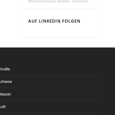
Wochenzeitung Verkehr
Interview Mit Andreas Matthä, CEO der ÖBB Holding
·
AUF LINKEDIN FOLGEN
Straße
Schiene
Wasser
Luft