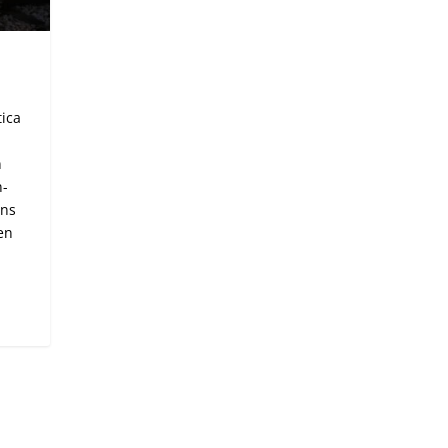
tica
n
n-
ons
en