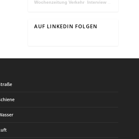
Wochenzeitung Verkehr
Interview Mit Andreas Matthä, CEO der ÖBB Holding
·
AUF LINKEDIN FOLGEN
Straße
Schiene
Wasser
Luft