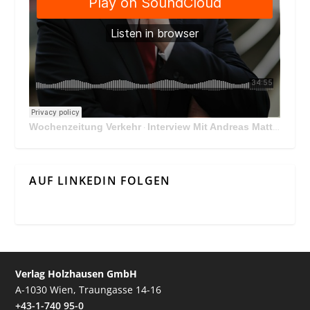
Wochenzeitung Verkehr
Interview Mit Andreas Matthä, CEO der ÖBB Holding
·
AUF LINKEDIN FOLGEN
Verlag Holzhausen GmbH
A-1030 Wien, Traungasse 14-16
+43-1-740 95-0