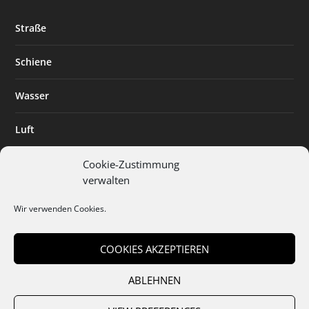
Straße
Schiene
Wasser
Luft
Standort
Cookie-Zustimmung
verwalten
Branchenlösungen
Wir verwenden Cookies.
Digitalisierung
COOKIES AKZEPTIEREN
ABLEHNEN
Team
Abo
Mediadaten
Cookies
Datenschutz
AGB