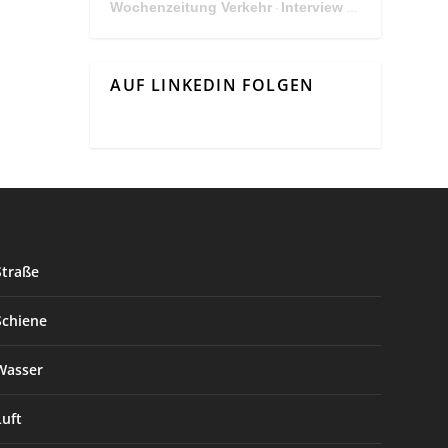
Wochenzeitung Verkehr
Interview Mit Andreas Matthä, CEO der ÖBB Holding
·
AUF LINKEDIN FOLGEN
Straße
Schiene
Wasser
Luft