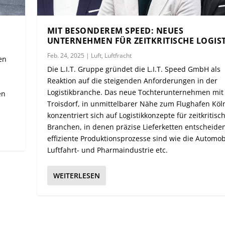
MIT BESONDEREM SPEED: NEUES
UNTERNEHMEN FÜR ZEITKRITISCHE LOGIS
Feb. 24, 2025
|
Luft
,
Luftfracht
en
Die L.I.T. Gruppe gründet die L.I.T. Speed GmbH als
Reaktion auf die steigenden Anforderungen in der
Logistikbranche. Das neue Tochterunternehmen mit S
en
Troisdorf, in unmittelbarer Nähe zum Flughafen Köl
konzentriert sich auf Logistikkonzepte für zeitkritisc
Branchen, in denen präzise Lieferketten entscheide
effiziente Produktionsprozesse sind wie die Automobi
Luftfahrt- und Pharmaindustrie etc.
WEITERLESEN