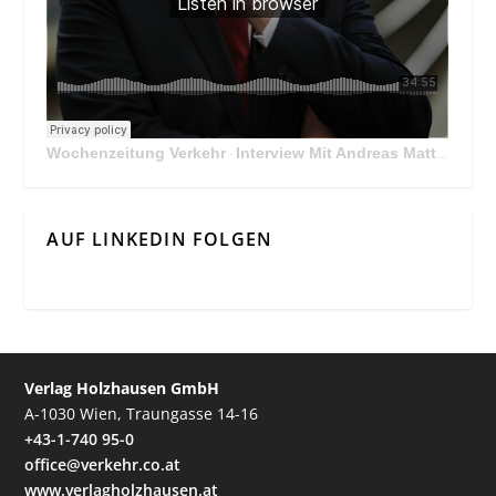
Wochenzeitung Verkehr
Interview Mit Andreas Matthä, CEO der ÖBB Holding
·
AUF LINKEDIN FOLGEN
Verlag Holzhausen GmbH
A-1030 Wien, Traungasse 14-16
+43-1-740 95-0
office@verkehr.co.at
www.verlagholzhausen.at