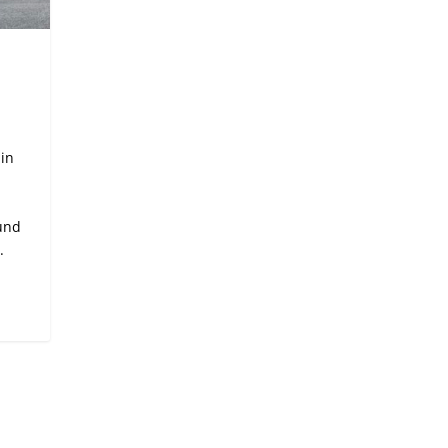
 in
und
.