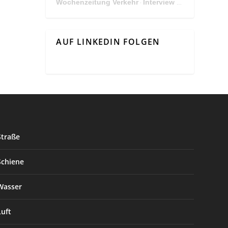
Wochenzeitung Verkehr
Interview Mit Andreas Matthä, CEO der ÖBB Holding
·
AUF LINKEDIN FOLGEN
Straße
Schiene
Wasser
Luft