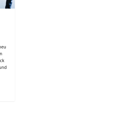
 neu
en
ck
 und