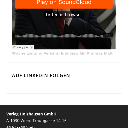
Wochenzeitung Verkehr
Interview Mit Andreas Matthä, CEO der ÖBB Holding
·
AUF LINKEDIN FOLGEN
Verlag Holzhausen GmbH
A-1030 Wien, Traungasse 14-16
+43-1-740 95-0