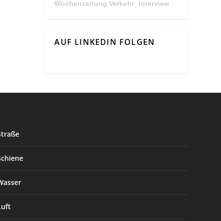
Wochenzeitung Verkehr
Interview Mit Andreas Matthä, CEO der ÖBB Holding
·
AUF LINKEDIN FOLGEN
Straße
Schiene
Wasser
Luft