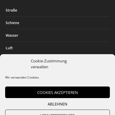
Straße
Schiene
Wasser
Luft
Standort
Cookie-Zustimmung
verwalten
Branchenlösungen
Wir verwenden Cookies.
Digitalisierung
COOKIES AKZEPTIEREN
ABLEHNEN
Team
Abo
Mediadaten
Cookies
Datenschutz
AGB