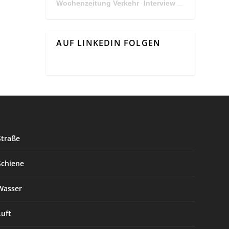
Wochenzeitung Verkehr
Interview Mit Andreas Matthä, CEO der ÖBB Holding
·
AUF LINKEDIN FOLGEN
Straße
Schiene
Wasser
Luft