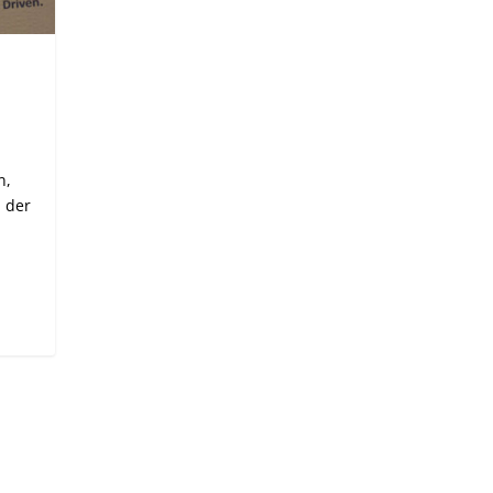
n
n,
l der