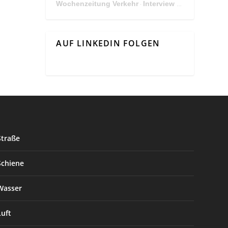
Wochenzeitung Verkehr
Interview Mit Andreas Matthä, CEO der ÖBB Holding
·
AUF LINKEDIN FOLGEN
Straße
Schiene
Wasser
Luft