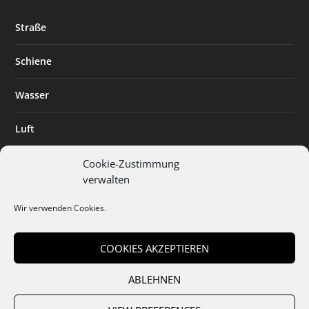
Straße
Schiene
Wasser
Luft
Standort
Cookie-Zustimmung
verwalten
Branchenlösungen
Wir verwenden Cookies.
Digitalisierung
COOKIES AKZEPTIEREN
ABLEHNEN
Team
Abo
Mediadaten
Cookies
Datenschutz
AGB