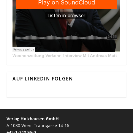
Wochenzeitung Verkehr
Interview Mit Andreas Matthä, CEO der ÖBB Holding
·
AUF LINKEDIN FOLGEN
Verlag Holzhausen GmbH
A-1030 Wien, Traungasse 14-16
+43-1-740 95-0