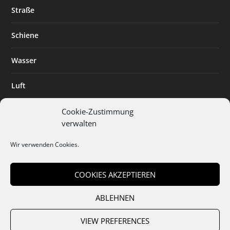
Straße
Schiene
Wasser
Luft
Standort
Cookie-Zustimmung
verwalten
Branchenlösungen
Wir verwenden Cookies.
Digitalisierung
COOKIES AKZEPTIEREN
ABLEHNEN
Team
Abo
Mediadaten
Cookies
Datenschutz
AGB
VIEW PREFERENCES
Impressum