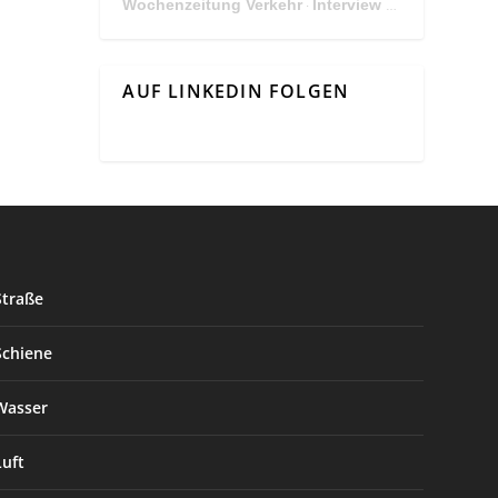
Wochenzeitung Verkehr
Interview Mit Andreas Matthä, CEO der ÖBB Holding
·
AUF LINKEDIN FOLGEN
Straße
Schiene
Wasser
Luft