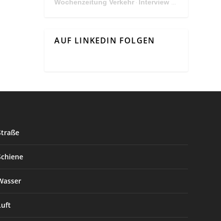
Wochenzeitung Verkehr
Interview Mit Andreas Matthä, CEO der ÖBB Holding
·
AUF LINKEDIN FOLGEN
Straße
Schiene
Wasser
Luft