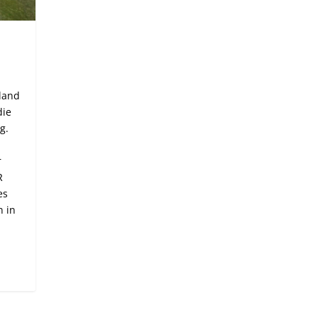
land
die
g.
r
r
R
es
n in