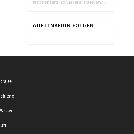
Wochenzeitung Verkehr
Interview Mit Andreas Matthä, CEO der ÖBB Holding
·
AUF LINKEDIN FOLGEN
Straße
Schiene
Wasser
Luft