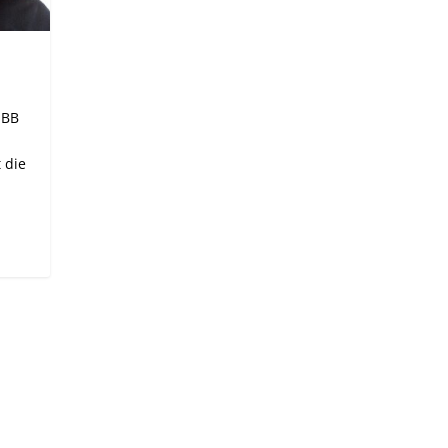
ÖBB
 die