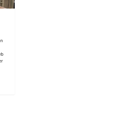
en
eb
er