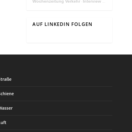
Wochenzeitung Verkehr
Interview Mit Andreas Matthä, CEO der ÖBB Holding
·
AUF LINKEDIN FOLGEN
Straße
Schiene
Wasser
Luft