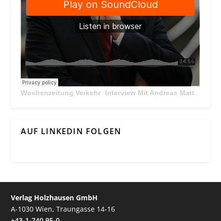
Wochenzeitung Verkehr
Interview Mit Andreas Matthä, CEO der ÖBB Holding
·
AUF LINKEDIN FOLGEN
Verlag Holzhausen GmbH
A-1030 Wien, Traungasse 14-16
+43-1-740 95-0