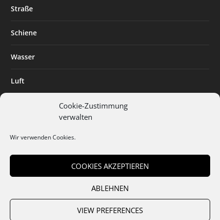
Straße
Schiene
Wasser
Luft
Standort
Cookie-Zustimmung
verwalten
Branchenlösungen
Wir verwenden Cookies.
Digitalisierung
COOKIES AKZEPTIEREN
ABLEHNEN
Team
Abo
Mediadaten
Cookies
Datenschutz
AGB
VIEW PREFERENCES
Impressum