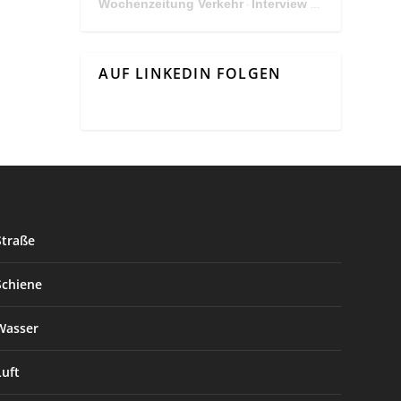
Wochenzeitung Verkehr
Interview Mit Andreas Matthä, CEO der ÖBB Holding
·
AUF LINKEDIN FOLGEN
Straße
Schiene
Wasser
Luft