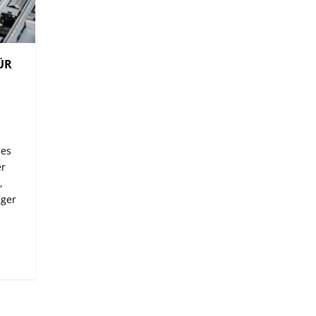
ÜR
ces
er
,
ager