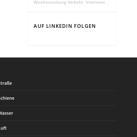
Wochenzeitung Verkehr
Interview Mit Andreas Matthä, CEO der ÖBB Holding
·
AUF LINKEDIN FOLGEN
Straße
Schiene
Wasser
Luft