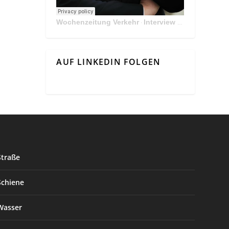
Wochenzeitung Verkehr
Interview Mit Andreas Matthä, CEO der ÖBB Holding
·
AUF LINKEDIN FOLGEN
Straße
Schiene
Wasser