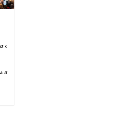
tik-
d
s
toff