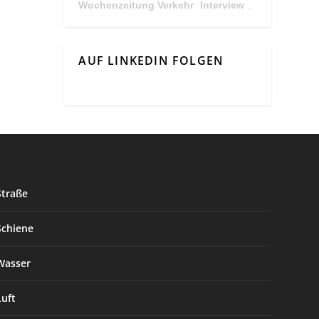
Wochenzeitung Verkehr
Interview Mit Andreas Matthä, CEO der ÖBB Holding
·
AUF LINKEDIN FOLGEN
Straße
Schiene
Wasser
Luft