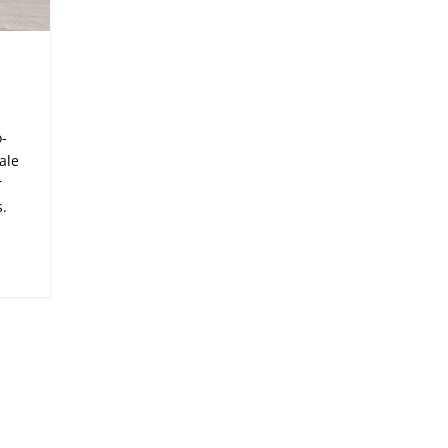
o-
ale
r
s.