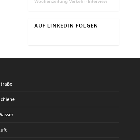
Wochenzeitung Verkehr
Interview Mit Andreas Matthä, CEO der ÖBB Holding
·
AUF LINKEDIN FOLGEN
Straße
Schiene
Wasser
Luft