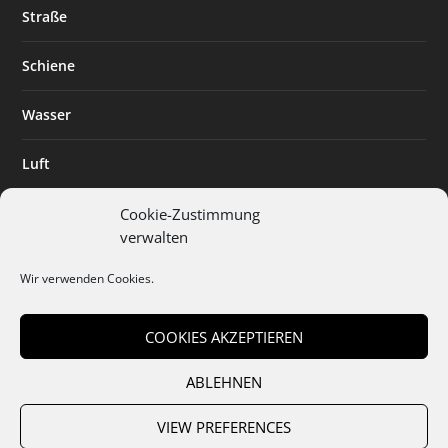
Straße
Schiene
Wasser
Luft
Standort
Cookie-Zustimmung
verwalten
Branchenlösungen
Wir verwenden Cookies.
Digitalisierung
COOKIES AKZEPTIEREN
ABLEHNEN
Team
Abo
Mediadaten
Cookies
Datenschutz
AGB
VIEW PREFERENCES
Impressum