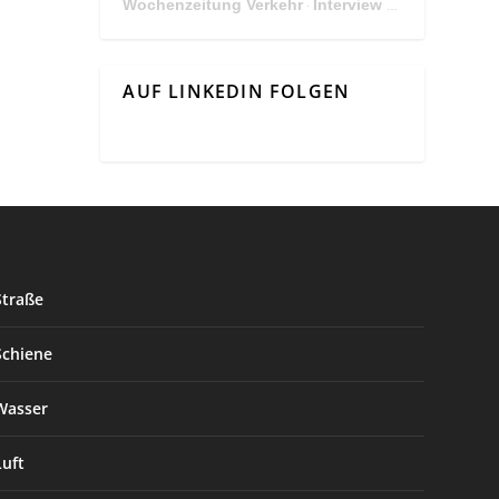
Wochenzeitung Verkehr
Interview Mit Andreas Matthä, CEO der ÖBB Holding
·
AUF LINKEDIN FOLGEN
Straße
Schiene
Wasser
Luft