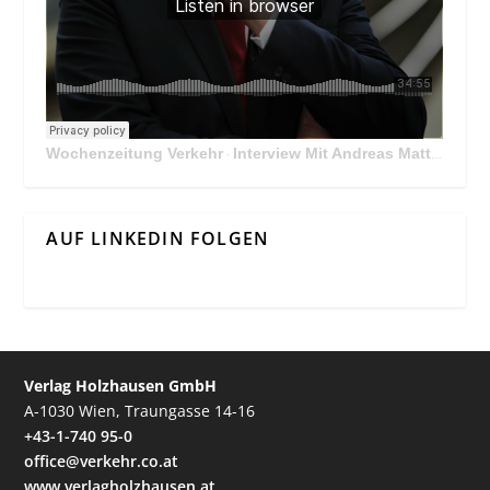
Wochenzeitung Verkehr
Interview Mit Andreas Matthä, CEO der ÖBB Holding
·
AUF LINKEDIN FOLGEN
Verlag Holzhausen GmbH
A-1030 Wien, Traungasse 14-16
+43-1-740 95-0
office@verkehr.co.at
www.verlagholzhausen.at