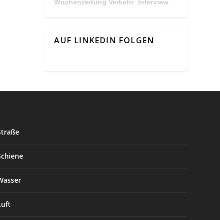
Wochenzeitung Verkehr
Interview Mit Andreas Matthä, CEO der ÖBB Holding
·
AUF LINKEDIN FOLGEN
Straße
Schiene
Wasser
Luft