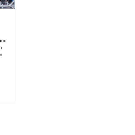
 und
in
en