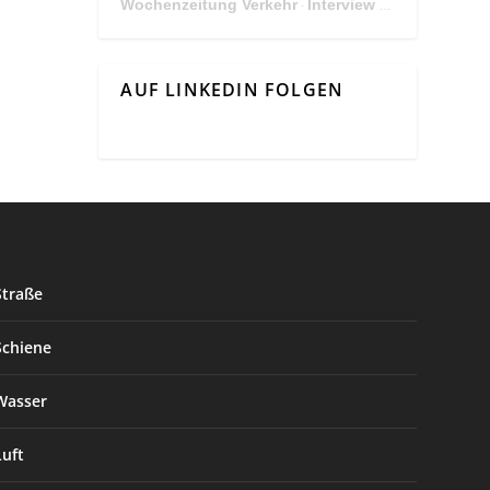
Wochenzeitung Verkehr
Interview Mit Andreas Matthä, CEO der ÖBB Holding
·
AUF LINKEDIN FOLGEN
Straße
Schiene
Wasser
Luft