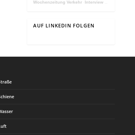
Wochenzeitung Verkehr
Interview Mit Andreas Matthä, CEO der ÖBB Holding
·
AUF LINKEDIN FOLGEN
Straße
Schiene
Wasser
Luft