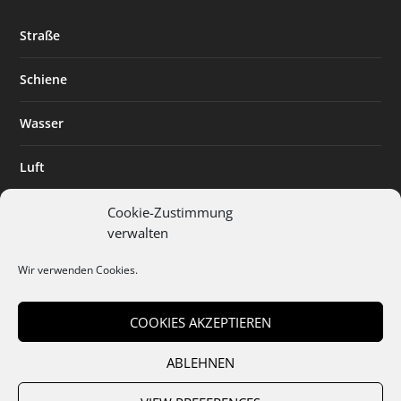
Straße
Schiene
Wasser
Luft
Standort
Cookie-Zustimmung
verwalten
Branchenlösungen
Wir verwenden Cookies.
Digitalisierung
COOKIES AKZEPTIEREN
ABLEHNEN
Team
Abo
Mediadaten
Cookies
Datenschutz
AGB