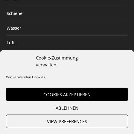
Schiene
Wasser
Luft
Standort
Cookie-Zustimmung
verwalten
Branchenlösungen
Wir verwenden Cookies.
Digitalisierung
COOKIES AKZEPTIEREN
ABLEHNEN
Team
Abo
Mediadaten
Cookies
Datenschutz
AGB
VIEW PREFERENCES
Impressum