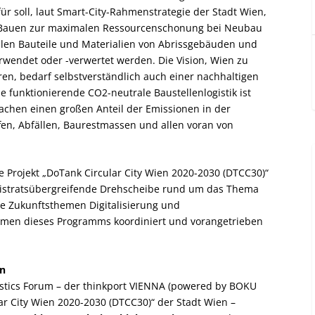
ür soll, laut Smart-City-Rahmenstrategie der Stadt Wien,
 Bauen zur maximalen Ressourcenschonung bei Neubau
len Bauteile und Materialien von Abrissgebäuden und
wendet oder -verwertet werden. Die Vision, Wien zu
ren, bedarf selbstverständlich auch einer nachhaltigen
e funktionierende CO
2
-neutrale Baustellenlogistik ist
achen einen großen Anteil der Emissionen in der
fen, Abfällen, Baurestmassen und allen voran von
e Projekt „
DoTank Circular City Wien 2020-2030 (DTCC30)“
agistratsübergreifende Drehscheibe rund um das Thema
ie Zukunftsthemen Digitalisierung und
ahmen dieses Programms koordiniert und vorangetrieben
en
istics Forum – der thinkport VIENNA (powered by BOKU
r City Wien 2020-2030 (DTCC30)“ der Stadt Wien –