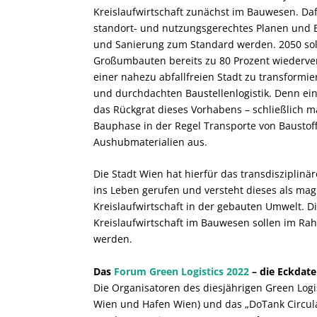
Kreislaufwirtschaft zunächst im Bauwesen. Daf
s
tandort- und nutzungsgerechtes Planen und
und Sanierung zum Standard werden. 2050 sol
Großumbauten bereits zu 80 Prozent wiederver
einer nahezu abfallfreien Stadt zu transformie
und durchdachten Baustellenlogistik.
Denn ein
das Rückgrat dieses Vorhabens – schließlich m
Bauphase in der Regel Transporte von
Baustof
Aushubmaterialien aus.
Die Stadt Wien hat hierfür das transdisziplinär
ins Leben gerufen und versteht dieses als m
Kreislaufwirtschaft in der gebauten Umwelt. D
Kreislaufwirtschaft im Bauwesen sollen im R
werden.
Das
Forum Green Logistics 2022
– die Eckdat
Die Organisatoren des diesjährigen Green Log
Wien und Hafen Wien) und das „DoTank Circula