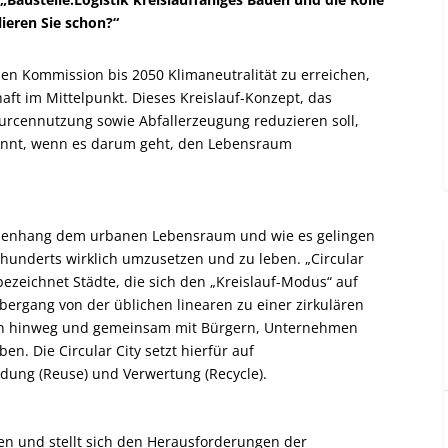
clieren Sie schon?“
n Kommission bis 2050 Klimaneutralität zu erreichen,
haft im Mittelpunkt. Dieses Kreislauf-Konzept, das
ourcennutzung sowie Abfallerzeugung reduzieren soll,
nannt, wenn es darum geht, den Lebensraum
menhang dem urbanen Lebensraum und wie es gelingen
hrhunderts wirklich umzusetzen und zu leben. „Circular
bezeichnet Städte, die sich den „Kreislauf-Modus“ auf
bergang von der üblichen linearen zu einer zirkulären
onen hinweg und gemeinsam mit Bürgern, Unternehmen
iben.
Die Circular City setzt hierfür auf
ung (Reuse) und Verwertung (Recycle).
den und stellt sich den Herausforderungen der