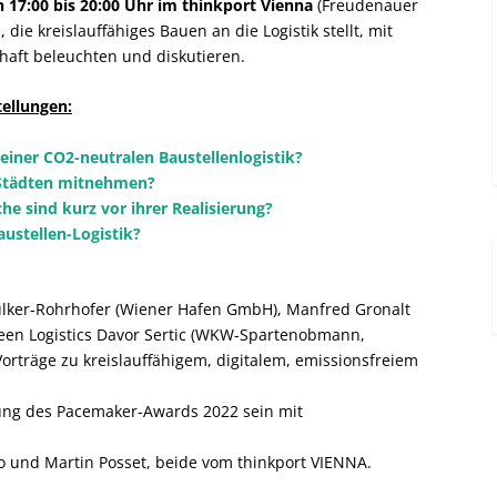
 17:00 bis 20:00 Uhr im thinkport Vienna
(Freudenauer
ie kreislauffähiges Bauen an die Logistik stellt, mit
chaft beleuchten und diskutieren.
ellungen:
 einer CO
2
-neutralen Baustellenlogistik?
 Städten mitnehmen?
e sind kurz vor ihrer Realisierung?
ustellen-Logistik?
ulker-Rohrhofer (Wiener Hafen GmbH), Manfred Gronalt
en Logistics Davor Sertic (WKW-Spartenobmann,
Vorträge zu kreislauffähigem, digitalem, emissionsfreiem
hung des Pacemaker-Awards 2022 sein mit
 und Martin Posset, beide vom thinkport VIENNA.