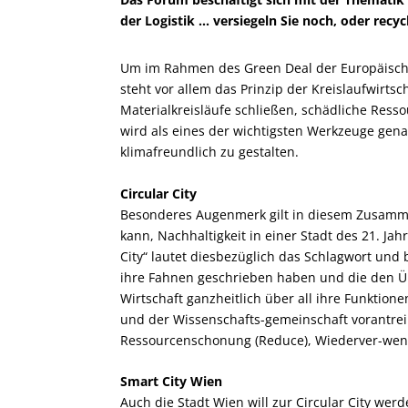
der Logistik ... versiegeln Sie noch, oder recy
Um im Rahmen des Green Deal der Europäische
steht vor allem das Prinzip der Kreislaufwirtsc
Materialkreisläufe schließen, schädliche Ress
wird als eines der wichtigsten Werkzeuge ge
klimafreundlich zu gestalten.
Circular City
Besonderes Augenmerk gilt in diesem Zusam
kann, Nachhaltigkeit in einer Stadt des 21. Ja
City“ lautet diesbezüglich das Schlagwort und 
ihre Fahnen geschrieben haben und
die den Ü
Wirtschaft ganzheitlich über all ihre Funkti
und der Wissenschafts-gemeinschaft vorantre
Ressourcenschonung (Reduce), Wiederver-wend
Smart City Wien
Auch die Stadt Wien will zur Circular City wer