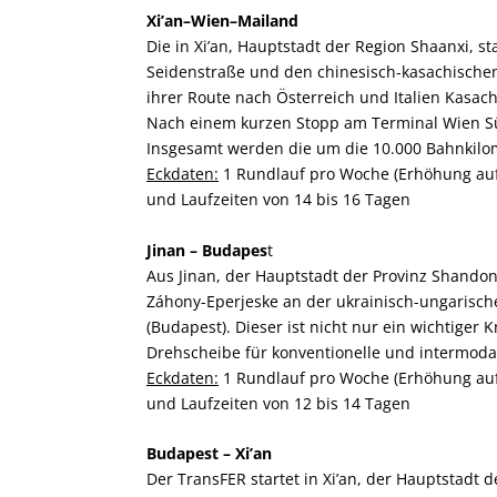
Xi’an–Wien–Mailand
Die in Xi’an, Hauptstadt der Region Shaanxi, s
Seidenstraße und den chinesisch-kasachische
ihrer Route nach Österreich und Italien Kasac
Nach einem kurzen Stopp am Terminal Wien Süd
Insgesamt werden die um die 10.000 Bahnkilo
Eckdaten:
1 Rundlauf pro Woche (Erhöhung auf 
und Laufzeiten von 14 bis 16 Tagen
Jinan – Budapes
t
Aus Jinan, der Hauptstadt der Provinz Shand
Záhony-Eperjeske an der ukrainisch-ungarisch
(Budapest). Dieser ist nicht nur ein wichtige
Drehscheibe für konventionelle und intermoda
Eckdaten:
1 Rundlauf pro Woche (Erhöhung auf 
und Laufzeiten von 12 bis 14 Tagen
Budapest – Xi’an
Der TransFER startet in Xi’an, der Hauptstadt 