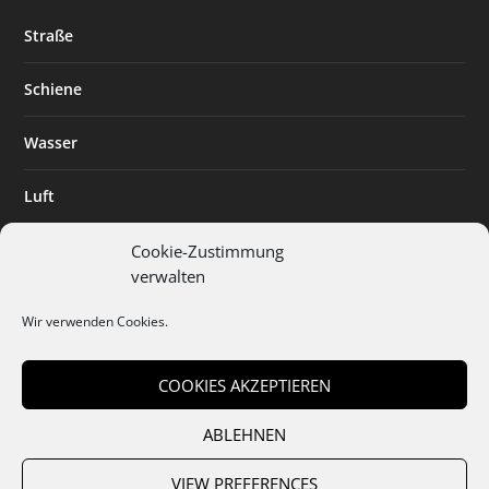
Straße
Schiene
Wasser
Luft
Standort
Cookie-Zustimmung
verwalten
Branchenlösungen
Wir verwenden Cookies.
Digitalisierung
COOKIES AKZEPTIEREN
ABLEHNEN
Team
Abo
Mediadaten
Cookies
Datenschutz
AGB
VIEW PREFERENCES